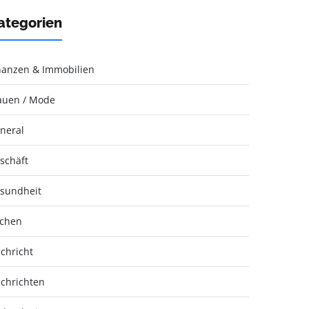
ategorien
nanzen & Immobilien
auen / Mode
neral
schäft
sundheit
chen
chricht
chrichten