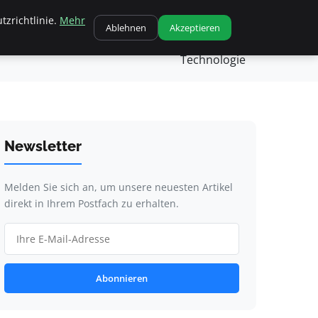
tzrichtlinie.
Mehr
heit
Kochen
Nachricht
Nachrichten
Ablehnen
Akzeptieren
Technologie
Newsletter
Melden Sie sich an, um unsere neuesten Artikel
direkt in Ihrem Postfach zu erhalten.
Abonnieren