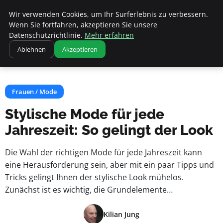
Fritz Elsas
Wir verwenden Cookies, um Ihr Surferlebnis zu verbessern.
Wenn Sie fortfahren, akzeptieren Sie unsere
Datenschutzrichtlinie.
Mehr erfahren
Startseite
Frauen / Mode
Ablehnen
Akzeptieren
Stylische Mode für jede Jahreszeit: So gelingt der Look
Frauen / Mode
Stylische Mode für jede
Jahreszeit: So gelingt der Look
Die Wahl der richtigen Mode für jede Jahreszeit kann
eine Herausforderung sein, aber mit ein paar Tipps und
Tricks gelingt Ihnen der stylische Look mühelos.
Zunächst ist es wichtig, die Grundelemente…
Kilian Jung