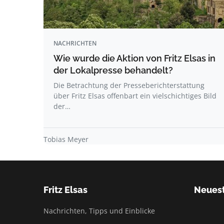
NACHRICHTEN
Wie wurde die Aktion von Fritz Elsas in
der Lokalpresse behandelt?
Die Betrachtung der Presseberichterstattung
über Fritz Elsas offenbart ein vielschichtiges Bild
der…
Tobias Meyer
Fritz Elsas
Neuest
Nachrichten, Tipps und Einblicke