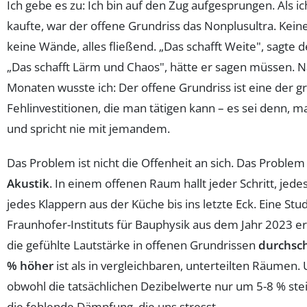
Ich gebe es zu: Ich bin auf den Zug aufgesprungen. Als 
kaufte, war der offene Grundriss das Nonplusultra. Kein
keine Wände, alles fließend. „Das schafft Weite", sagte d
„Das schafft Lärm und Chaos", hätte er sagen müssen. N
Monaten wusste ich: Der offene Grundriss ist eine der g
Fehlinvestitionen, die man tätigen kann – es sei denn, ma
und spricht nie mit jemandem.
Das Problem ist nicht die Offenheit an sich. Das Problem 
Akustik
. In einem offenen Raum hallt jeder Schritt, jede
jedes Klappern aus der Küche bis ins letzte Eck. Eine Stu
Fraunhofer-Instituts für Bauphysik aus dem Jahr 2023 er
die gefühlte Lautstärke in offenen Grundrissen
durchsch
% höher
ist als in vergleichbaren, unterteilten Räumen. 
obwohl die tatsächlichen Dezibelwerte nur um 5-8 % steig
die fehlende Dämpfung, die uns stresst.