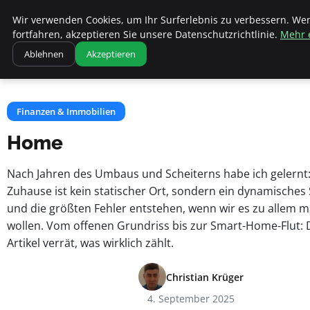
Fritz Elsas
Wir verwenden Cookies, um Ihr Surferlebnis zu verbessern. We
fortfahren, akzeptieren Sie unsere Datenschutzrichtlinie.
Mehr 
Ablehnen
Akzeptieren
Startseite
Finanzen & Immobilien
Home
Finanzen & Immobilien
Home
Nach Jahren des Umbaus und Scheiterns habe ich gelernt:
Zuhause ist kein statischer Ort, sondern ein dynamisches
und die größten Fehler entstehen, wenn wir es zu allem 
wollen. Vom offenen Grundriss bis zur Smart-Home-Flut: 
Artikel verrät, was wirklich zählt.
Christian Krüger
4. September 2025