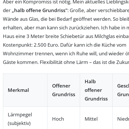
Aber ein Kompromiss ist nötig. Mein aktuelles Lieblingsk
der
„halb offene Grundriss"
: Große, aber verschiebbar
Wände aus Glas, die bei Bedarf geöffnet werden. So blei
erhalten, aber man kann sich zurückziehen. Ich habe i
Haus eine 3 Meter breite Schiebetür aus Milchglas einba
Kostenpunkt: 2.500 Euro. Dafür kann ich die Küche vom
Wohnzimmer trennen, wenn ich Ruhe will, und wieder ö
Gäste kommen. Flexibilität ohne Lärm – das ist die Zukun
Halb
Offener
Gesc
Merkmal
offener
Grundriss
Grun
Grundriss
Lärmpegel
Hoch
Mittel
Niedr
(subjektiv)