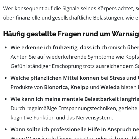
Wer konsequent auf die Signale seines Körpers achtet, s
über finanzielle und gesellschaftliche Belastungen, wie 
Häufig gestellte Fragen rund um Warnsig
Wie erkenne ich frühzeitig, dass ich chronisch über
Achten Sie auf wiederkehrende Symptome wie Kopfsc
Gefühl ständiger Erschöpfung trotz ausreichendem Sc
Welche pflanzlichen Mittel können bei Stress und
Produkte von
Bionorica
,
Kneipp
und
Weleda
bieten 
Wie kann ich meine mentale Belastbarkeit langfris
Durch regelmäßige Entspannungstechniken, gezielt
kognitive Funktion und das Nervensystem.
Wann sollte ich professionelle Hilfe in Anspruch 
Wenn Warnsignale länger anhalten oder sich verschli