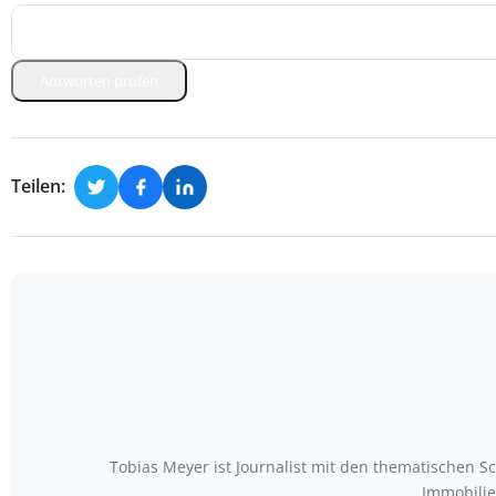
Antworten prüfen
Teilen:
Tobias Meyer ist Journalist mit den thematischen S
Immobilie